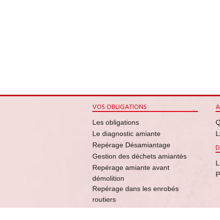
VOS OBLIGATIONS
A
Les obligations
Q
Le diagnostic amiante
L
Repérage Désamiantage
D
Gestion des déchets amiantés
L
Repérage amiante avant
P
démolition
Repérage dans les enrobés
routiers